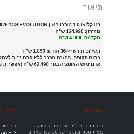
תיאור
רנו קליאו 1.0 טורבו בנזין EVOLUTION אוט' 2025

מחירון: 124,990 ש"ח
מקדמה: 4,900 ש"ח 
או מימוש האופציה בסך 62,490 ש"ח (אפשרות פריסה עד 36 חודש נוספים).
אודותנו
קפצו ל
חברת אמריקן ליס הינה חברת וותיקה
רח' אימבר 24 קריית אריה, פ
בעלת ניסיון ומוניטין של 20 שנה בתחום
לחץ למפה