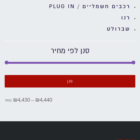
רכבים חשמליים / PLUG IN
רנו
שברולט
סנן לפי מחיר
מחי
מחי
מיני
מקס
סנן
₪4,430
₪4,440
—
מחיר: