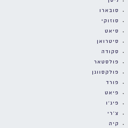
ניסן
סובארו
סוזוקי
סיאט
סיטרואן
סקודה
פולסטאר
פולקסווגן
פורד
פיאט
פיג'ו
צ'רי
קיה