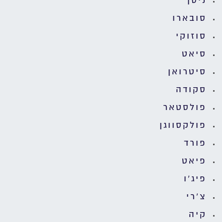
ניסן
סובארו
סוזוקי
סיאט
סיטרואן
סקודה
פולסטאר
פולקסווגן
פורד
פיאט
פיג'ו
צ'רי
קיה