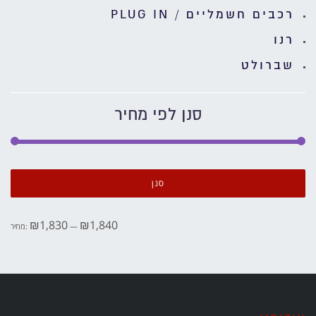
רכבים חשמליים / PLUG IN
רנו
שברולט
סנן לפי מחיר
מחי
מחי
מיני
מקס
סנן
₪1,830
₪1,840
—
מחיר: