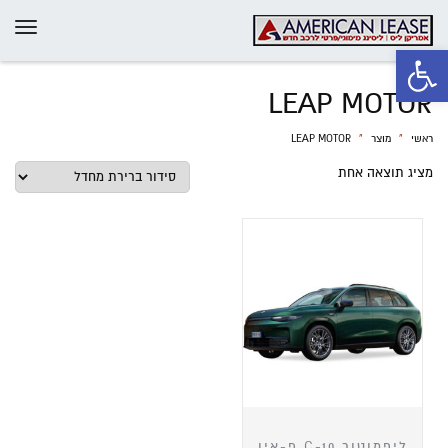
תפרי
פתח סרגל נגישות
LEAP MOTOR
ראשי
»
מוצר
»
LEAP MOTOR
מציג תוצאה אחת
ליפמוטור C-10 פ-אין