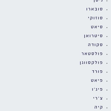
ניסן
סובארו
סוזוקי
סיאט
סיטרואן
סקודה
פולסטאר
פולקסווגן
פורד
פיאט
פיג'ו
צ'רי
קיה