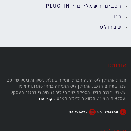
רכבים חשמליים / PLUG IN
רנו
שברולט
אודותנו
חברת אמריקן ליס הינה חברת וותיקה בעלת ניסיון ומוניטין של 20
שנה בתחום הרכב. אמריקן ליס מתמחה במתן פתרונות מימון
ואשראי לרכב חדש. מספקת שירותי ליסינג מימוני למגזר העסקי,
ועסקאות מימון / הלוואות למגזר הפרטי.
קרא עוד...
03-9213992
077-9965545
קפצו לבקר