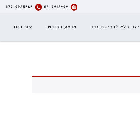
077-9965545
03-9213992
מון מלא לרכישת רכב
מבצע החודש!
צור קשר