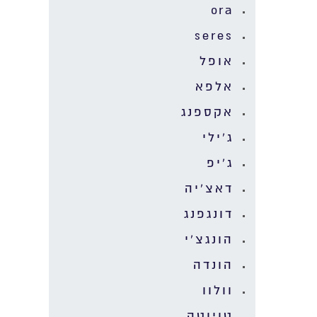
ora
seres
אופל
אלפא
אקספנג
ג'ילי
ג'יפ
דאצ'יה
דונגפנג
הונגצ'י
הונדה
וולוו
טויוטה