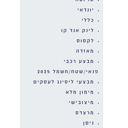
יונדאי
כללי
לינק אנד קו
לקסוס
מאזדה
מבצע רכבי
פנאי/שטח/חשמל 2025
מבצעי ליסינג לעסקים
מימון מלא
מיצובישי
מרצדס
ניסן