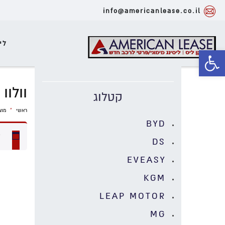
info@americanlease.co.il
לי
פתח סרגל נגישות
וולוו
קטלוג
ראשי
»
מוצ
BYD
ל
DS
EVEASY
KGM
LEAP MOTOR
MG