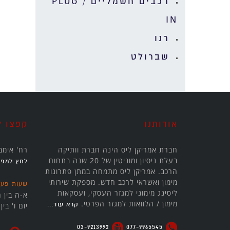
רכבים חשמליים / PLUG
IN
רנו
שברולט
אודותנו
קפצו ל
חברת אמריקן ליס הינה חברת וותיקה
רח' אימבר 24 קריית אריה, פ
בעלת ניסיון ומוניטין של 20 שנה בתחום
לחץ למפה
הרכב. אמריקן ליס מתמחה במתן פתרונות
מימון ואשראי לרכב חדש. מספקת שירותי
שעות פעי
ליסינג מימוני למגזר העסקי, ועסקאות
א-ה בין השעות 30
מימון / הלוואות למגזר הפרטי.
קרא עוד...
יום ו' בין השעות
03-9213992
077-9965545