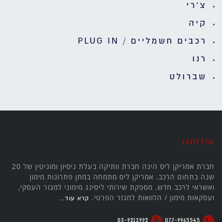
צ'רי
קיה
רכבים חשמליים / PLUG IN
רנו
שברולט
אודותנו
חברת אמריקן ליס הינה חברת וותיקה בעלת ניסיון ומוניטין של 20
שנה בתחום הרכב. אמריקן ליס מתמחה במתן פתרונות מימון
ואשראי לרכב חדש. מספקת שירותי ליסינג מימוני למגזר העסקי,
ועסקאות מימון / הלוואות למגזר הפרטי.
קרא עוד...
03-9213992
077-9965545