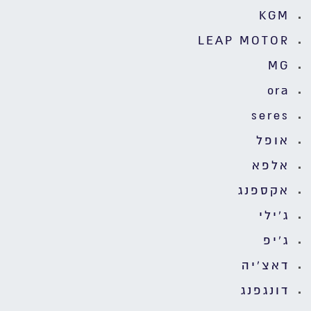
KGM
LEAP MOTOR
MG
ora
seres
אופל
אלפא
אקספנג
ג'ילי
ג'יפ
דאצ'יה
דונגפנג