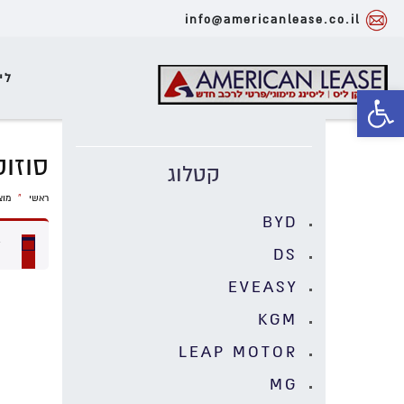
info@americanlease.co.il
לי
פתח סרגל נגישות
סוזוק
קטלוג
ראשי
»
מוצ
BYD
ל
DS
EVEASY
KGM
LEAP MOTOR
MG