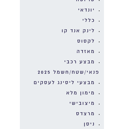
יונדאי
כללי
לינק אנד קו
לקסוס
מאזדה
מבצע רכבי
פנאי/שטח/חשמל 2025
מבצעי ליסינג לעסקים
מימון מלא
מיצובישי
מרצדס
ניסן