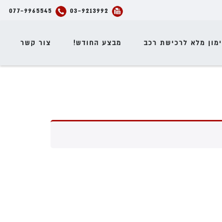
077-9965545
03-9213992
מון מלא לרכישת רכב
מבצע החודש!
צור קשר