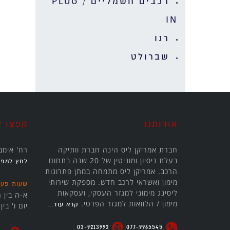
רכבים חשמליים / PLUG
IN
רנו
שברולט
אודותנו
קפצו ל
חברת אמריקן ליס הינה חברת וותיקה
רח' אימבר 24 קריית אריה, פ
בעלת ניסיון ומוניטין של 20 שנה בתחום
לחץ למפה
הרכב. אמריקן ליס מתמחה במתן פתרונות
מימון ואשראי לרכב חדש. מספקת שירותי
שעות פעי
ליסינג מימוני למגזר העסקי, ועסקאות
א-ה בין השעות 30
מימון / הלוואות למגזר הפרטי.
קרא עוד...
יום ו' בין השעות
03-9213992
077-9965545