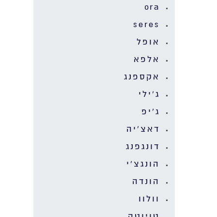
ora
seres
אופל
אלפא
אקספנג
ג'ילי
ג'יפ
דאצ'יה
דונגפנג
הונגצ'י
הונדה
וולוו
טויוטה