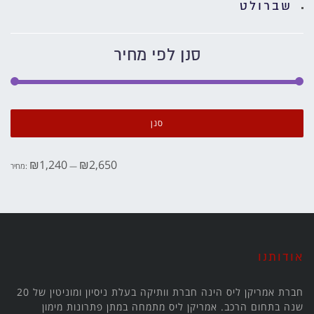
שברולט
סנן לפי מחיר
מחי
מחי
מיני
מקס
סנן
₪1,240
₪2,650
—
מחיר:
אודותנו
חברת אמריקן ליס הינה חברת וותיקה בעלת ניסיון ומוניטין של 20
שנה בתחום הרכב. אמריקן ליס מתמחה במתן פתרונות מימון