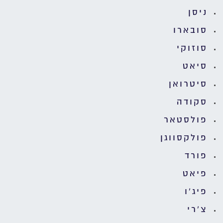
ניסן
סובארו
סוזוקי
סיאט
סיטרואן
סקודה
פולסטאר
פולקסווגן
פורד
פיאט
פיג'ו
צ'רי