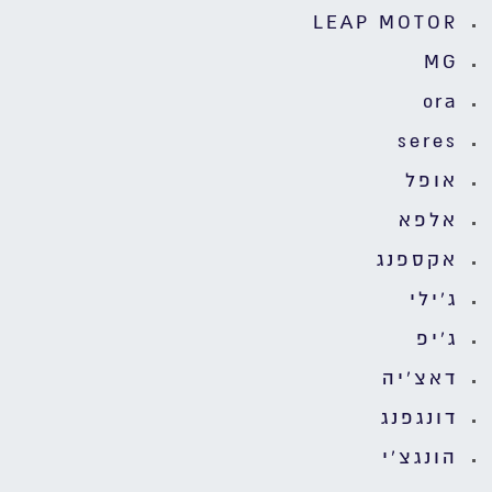
LEAP MOTOR
MG
ora
seres
אופל
אלפא
אקספנג
ג'ילי
ג'יפ
דאצ'יה
דונגפנג
הונגצ'י