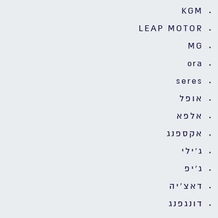
KGM
LEAP MOTOR
MG
ora
seres
אופל
אלפא
אקספנג
ג'ילי
ג'יפ
דאצ'יה
דונגפנג