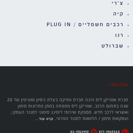
צ'רי
קיה
רכבים חשמליים / PLUG IN
רנו
שברולט
אודותנו
חברת אמריקן ליס הינה חברת וותיקה בעלת ניסיון ומוניטין של 20
שנה בתחום הרכב. אמריקן ליס מתמחה במתן פתרונות מימון
ואשראי לרכב חדש. מספקת שירותי ליסינג מימוני למגזר העסקי,
ועסקאות מימון / הלוואות למגזר הפרטי.
קרא עוד...
03-9213992
077-9965545